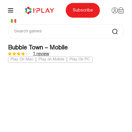
Skip
to
content
Subscribe
Bubble Town – Mobile
1 review
Play On Mac
Play on Mobile
Play On PC