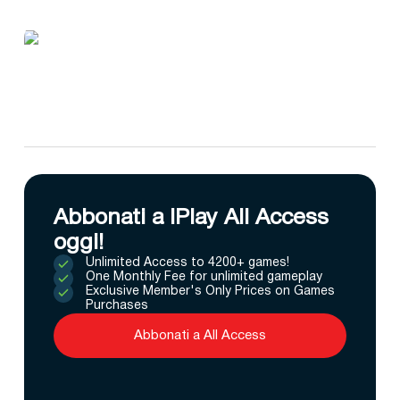
Abbonati a IPlay All Access
oggi!
Unlimited Access to 4200+ games!
One Monthly Fee for unlimited gameplay
Exclusive Member's Only Prices on Games
Purchases
Abbonati a All Access