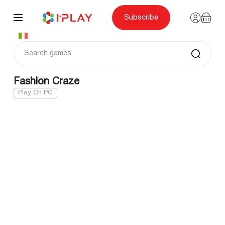
Skip
to
content
Subscribe
Fashion Craze
Play On PC