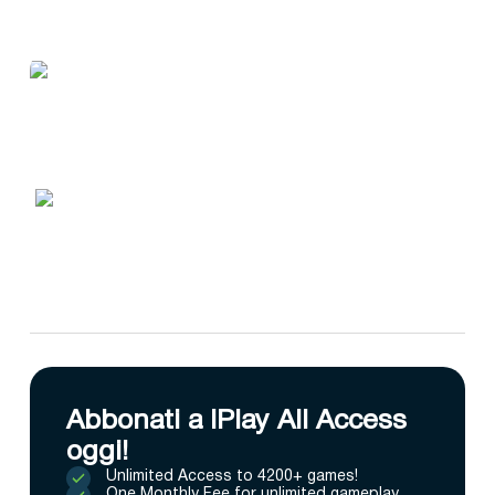
Abbonati a IPlay All Access
oggi!
Unlimited Access to 4200+ games!
One Monthly Fee for unlimited gameplay