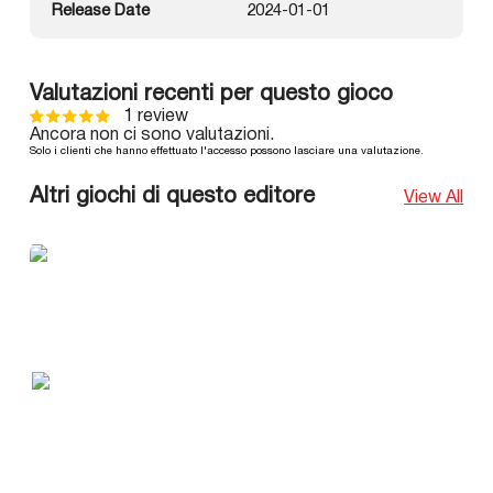
Release Date
2024-01-01
Valutazioni recenti per questo gioco
1 review
Ancora non ci sono valutazioni.
Solo i clienti che hanno effettuato l'accesso possono lasciare una valutazione.
Altri giochi di questo editore
View All