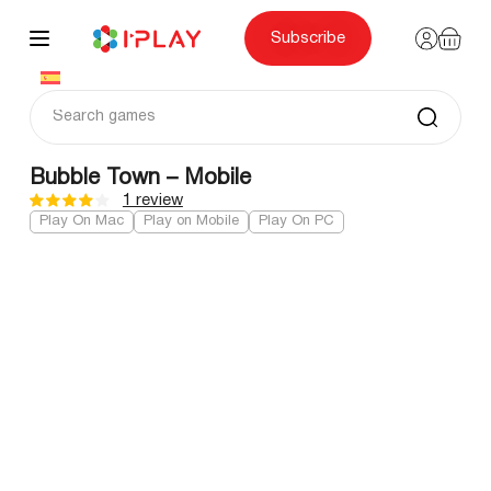
Skip
to
content
Subscribe
Bubble Town – Mobile
1 review
Play On Mac
Play on Mobile
Play On PC