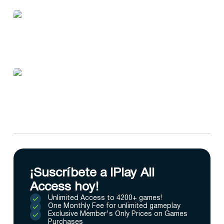
¡Suscríbete a IPlay All
Access hoy!
Unlimited Access to 4200+ games!
One Monthly Fee for unlimited gameplay
Exclusive Member's Only Prices on Games
Purchases