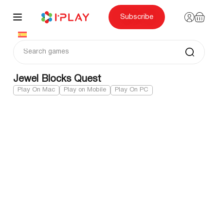
Skip
to
content
Subscribe
Jewel Blocks Quest
Play On Mac
Play on Mobile
Play On PC