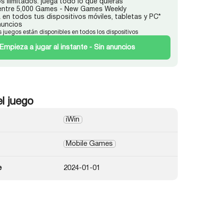
s ilimitados: juega todo lo que quieras
 entre 5,000 Games - New Games Weekly
 en todos tus dispositivos móviles, tabletas y PC*
nuncios
s juegos están disponibles en todos los dispositivos
Empieza a jugar al instante - Sin anuncios
el juego
iWin
Mobile Games
e
2024-01-01