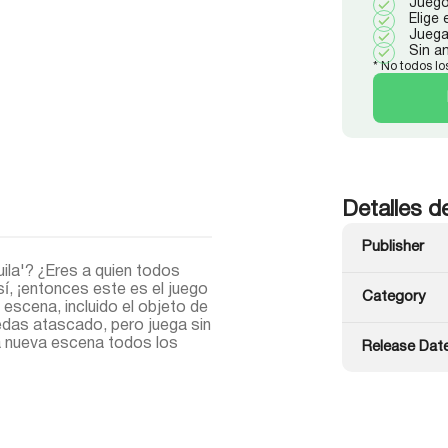
Juego
Elige
Juega
Sin a
* No todos lo
Detalles d
Publisher
ila'? ¿Eres a quien todos
í, ¡entonces este es el juego
Category
 escena, incluido el objeto de
edas atascado, pero juega sin
na nueva escena todos los
Release Dat