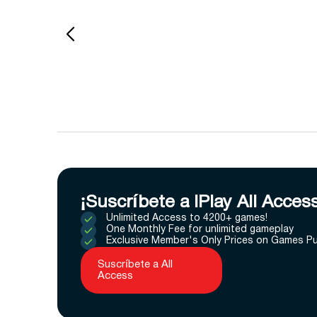
¡Suscríbete a IPlay All Acces
Unlimited Access to 4200+ games!
One Monthly Fee for unlimited gameplay
Exclusive Member's Only Prices on Games P
Suscríbete a All
Access