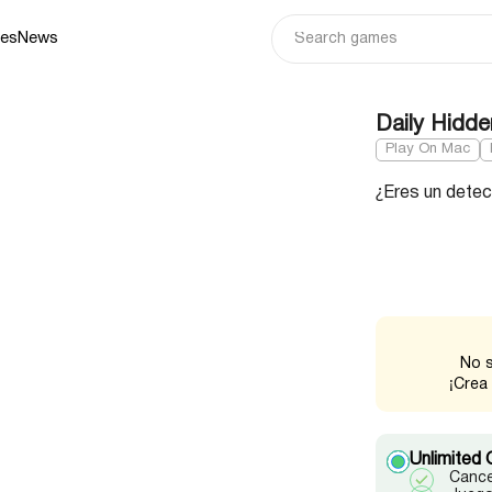
ies
News
Daily Hidd
Play On Mac
¿Eres un detec
No s
¡Crea
Unlimited 
Cance