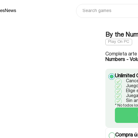
ies
News
By the Num
Play On PC
Completa arte 
Numbers - Vol
Unlimited 
Cance
Juego
Elige
Juega
Sin a
* No todos lo
Compra ún