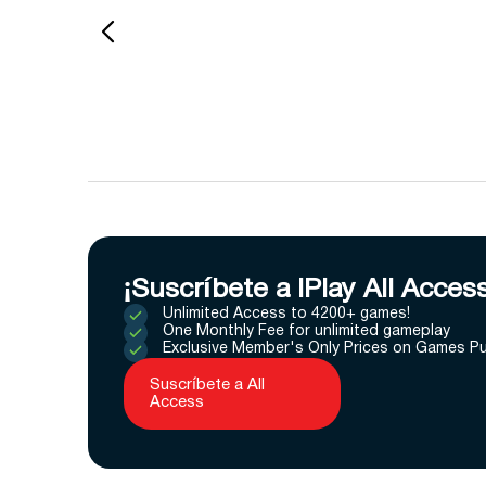
¡Suscríbete a IPlay All Acces
Unlimited Access to 4200+ games!
One Monthly Fee for unlimited gameplay
Exclusive Member's Only Prices on Games P
Suscríbete a All
Access