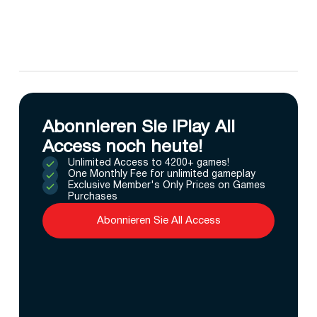
Abonnieren Sie IPlay All
Access noch heute!
Unlimited Access to 4200+ games!
One Monthly Fee for unlimited gameplay
Exclusive Member's Only Prices on Games
Purchases
Abonnieren Sie All Access