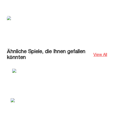
Ähnliche Spiele, die Ihnen gefallen
View All
könnten