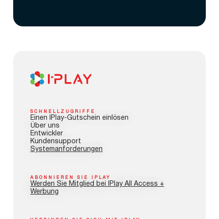
SCHNELLZUGRIFFE
Einen IPlay-Gutschein einlösen
Über uns
Entwickler
Kundensupport
Systemanforderungen
ABONNIEREN SIE IPLAY
Werden Sie Mitglied bei IPlay All Access +
Werbung