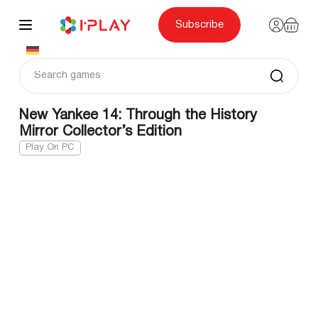
Skip
to
content
Subscribe
New Yankee 14: Through the History
Mirror Collector’s Edition
Play On PC