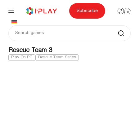
Skip
to
content
Subscribe
Rescue Team 3
Play On PC
Rescue Team Series