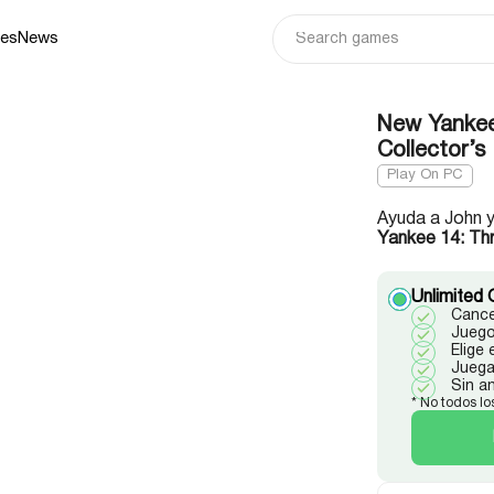
ies
News
New Yankee
Collector’s
Play On PC
Ayuda a John 
Yankee 14: Thr
Unlimited 
Cance
Juego
Elige
Juega
Sin a
* No todos lo