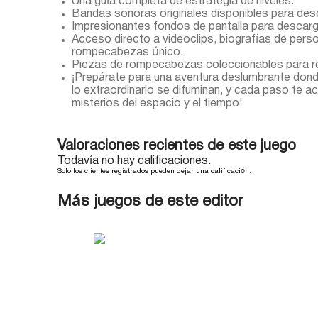
Una guía completa de estrategia de niveles.
Bandas sonoras originales disponibles para des
Impresionantes fondos de pantalla para descarg
Acceso directo a videoclips, biografías de perso
rompecabezas único.
Piezas de rompecabezas coleccionables para reu
¡Prepárate para una aventura deslumbrante donde 
lo extraordinario se difuminan, y cada paso te a
misterios del espacio y el tiempo!
Valoraciones recientes de este juego
Todavía no hay calificaciones.
Solo los clientes registrados pueden dejar una calificación.
Más juegos de este editor