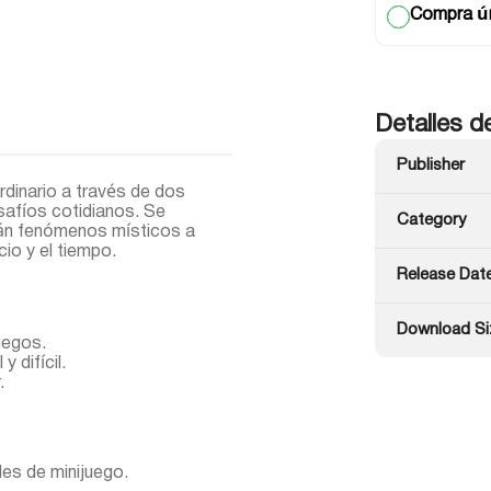
Compra ún
Detalles d
Publisher
rdinario a través de dos
safíos cotidianos. Se
Category
án fenómenos místicos a
io y el tiempo.
Release Dat
Download Si
uegos.
y difícil.
.
les de minijuego.