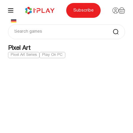
Skip
to
content
Subscribe
Pixel Art
Pixel Art Series
Play On PC