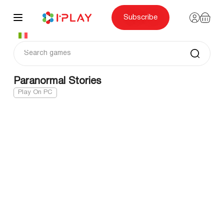
Skip
to
content
Subscribe
Paranormal Stories
Play On PC