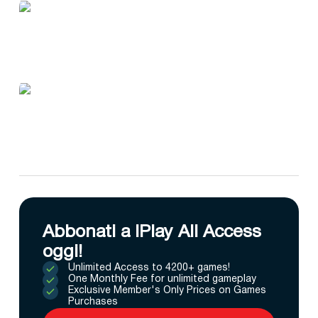
Abbonati a IPlay All Access
oggi!
Unlimited Access to 4200+ games!
One Monthly Fee for unlimited gameplay
Exclusive Member's Only Prices on Games
Purchases