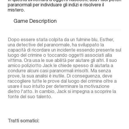
In questa avventura a oggetti nascosti, usa i tuoi poteri
paranormali per individuare gli indizi e risolvere il
mistero.
Game Description
Dopo essere stata colpita da un fulmine blu, Esther,
una detective del paranormale, ha sviluppato la
capacità di ricordare un incidente essendo presente sul
luogo del crimine o toccando oggetti associati alla
vittima. Ora usa le sue abilità per aiutare gli altri. Il suo
amico poliziotto Jack le chiede spesso di aiutarla a
condurre alcuni casi paranormali irrisolti. Ma senza
prove, la sua analisi è inutile. Di conseguenza, deve
raccogliere tutte le prove dal luogo del crimine oltre a
usare il suo intuito per determinare la motivazione
dietro l'atto. In cambio, Jack si impegna a scoprire la
fonte del suo talento.
Tratti somatici: