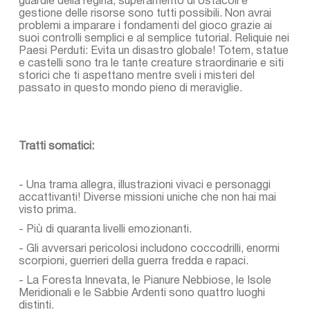
guardie della regina, superamento di ostacoli e
gestione delle risorse sono tutti possibili. Non avrai
problemi a imparare i fondamenti del gioco grazie ai
suoi controlli semplici e al semplice tutorial. Reliquie nei
Paesi Perduti: Evita un disastro globale! Totem, statue
e castelli sono tra le tante creature straordinarie e siti
storici che ti aspettano mentre sveli i misteri del
passato in questo mondo pieno di meraviglie.
Tratti somatici:
- Una trama allegra, illustrazioni vivaci e personaggi
accattivanti! Diverse missioni uniche che non hai mai
visto prima.
- Più di quaranta livelli emozionanti.
- Gli avversari pericolosi includono coccodrilli, enormi
scorpioni, guerrieri della guerra fredda e rapaci.
- La Foresta Innevata, le Pianure Nebbiose, le Isole
Meridionali e le Sabbie Ardenti sono quattro luoghi
distinti.