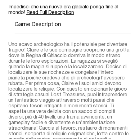
Impedisci che una nuova era glaciale ponga fine al
mondo!
Read Full Description
Game Description
Uno scavo archeologico ha il potenziale per diventare
tragico! Claire e le sue compagne scoprono una grotta
dove la Regina di Ghiaccio dormiva in modo strano
durante le loro esplorazioni. La ragazza si svegliò
quando la magia si ruppe e la localizzarono. Decise di
localizzare le sue ricchezze e congelare l'intero
pianeta poiché credeva che gli archeologi l'avessero
rubata. Per prima cosa, Claire e i suoi amici devono
localizzare le reliquie. Con questo emozionante gioco
di strategia casual Lost Treasures, puoi intraprendere
un fantastico viaggio attraverso molti paesi che
ospitano tesori intriganti e monumenti storici. Ti
aspetta una vera delizia con un sacco di compiti
diversi, più di 40 livelli, una trama avvincente, un
gameplay facile e divertente e un'ambientazione
straordinaria! Caccia al tesoro, restauro di monumenti
storici, scoperta di reliquie enigmatiche, lotta contro le