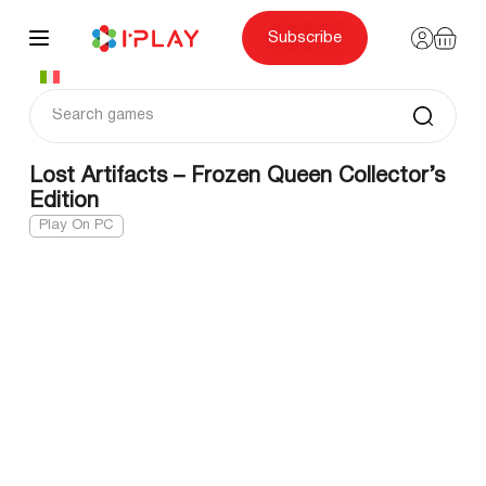
Skip
to
content
Subscribe
Lost Artifacts – Frozen Queen Collector’s
Edition
Play On PC