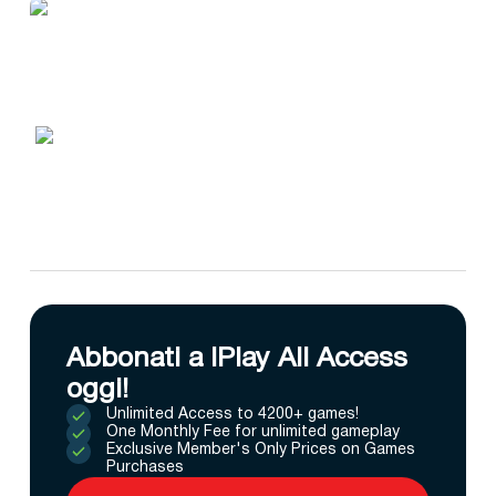
Abbonati a IPlay All Access
oggi!
Unlimited Access to 4200+ games!
One Monthly Fee for unlimited gameplay
Exclusive Member's Only Prices on Games
Purchases