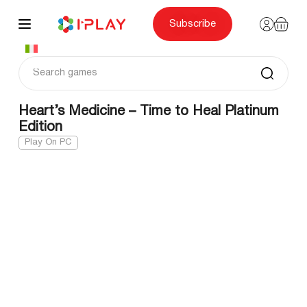
Skip
to
content
Subscribe
Heart’s Medicine – Time to Heal Platinum
Edition
Play On PC