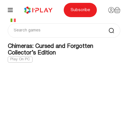
Skip
to
content
Subscribe
Chimeras: Cursed and Forgotten
Collector’s Edition
Play On PC