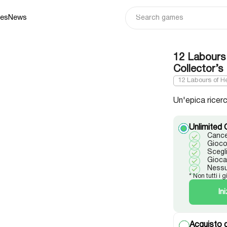
ies
News
12 Labours 
Collector’s
12 Labours of He
Un'epica ricerc
Unlimited 
Cance
Gioco 
Scegl
Gioca 
Nessu
* Non tutti i g
In
Acquisto d