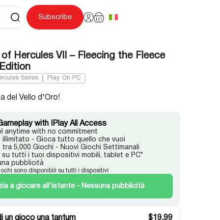
Subscribe
of Hercules VII – Fleecing the Fleece
 Edition
rcules Series
Play On PC
a del Vello d'Oro!
Gameplay with IPlay All Access
l anytime with no commitment
illimitato - Gioca tutto quello che vuoi
i tra 5,000 Giochi - Nuovi Giochi Settimanali
su tutti i tuoi dispositivi mobili, tablet e PC*
na pubblicità
iochi sono disponibili su tutti i dispositivi
izia a giocare all'istante - Nessuna pubblicità
i un gioco una tantum
$
19.99