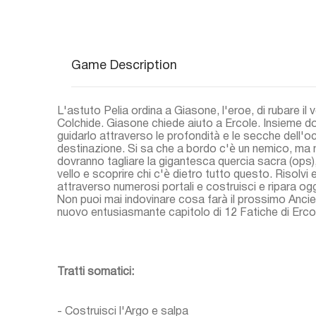
Game Description
L'astuto Pelia ordina a Giasone, l'eroe, di rubare il v
Colchide. Giasone chiede aiuto a Ercole. Insieme do
guidarlo attraverso le profondità e le secche dell'o
destinazione. Si sa che a bordo c'è un nemico, ma n
dovranno tagliare la gigantesca quercia sacra (ops), 
vello e scoprire chi c'è dietro tutto questo. Risolvi 
attraverso numerosi portali e costruisci e ripara ogg
Non puoi mai indovinare cosa farà il prossimo Ancien
nuovo entusiasmante capitolo di 12 Fatiche di Erco
Tratti somatici:
- Costruisci l'Argo e salpa