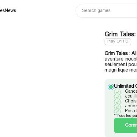
ies
News
Grim Tales:
Play On PC
Grim Tales : A
aventure inoubl
seulement pour 
magnifique mo
Unlimited 
Cance
Jeu i
Chois
Jouez
Pas d
* Tous les je
Comme