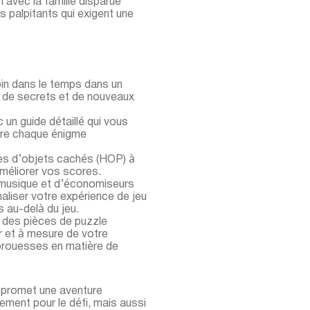
n avec la famille disparue
 palpitants qui exigent une
in dans le temps dans un
s de secrets et de nouveaux
un guide détaillé qui vous
udre chaque énigme
les d’objets cachés (HOP) à
méliorer vos scores.
 musique et d’économiseurs
aliser votre expérience de jeu
 au-delà du jeu.
des pièces de puzzle
 et à mesure de votre
 prouesses en matière de
n
promet une aventure
ulement pour le défi, mais aussi