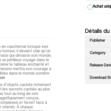
Achat uniq
Détails du
Publisher
e en cauchemar lorsque ses
orreur, il devient clair qu’un
Category
 chaos qui dévaste son monde.
 un périlleux voyage dans le
érer le tableau enchanté et
Release Dat
 mission mettra son courage à
dicibles dans le monde sombre
Download Si
ion
le d’objets cachés richement
t les secrets cachés au plus
na tout au long de son
magnifiquement conçus,
complexes et feront face à
ur chemin. À chaque