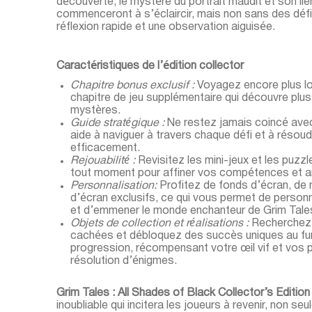
découverte, le mystère du portrait maudit et son lie
commenceront à s’éclaircir, mais non sans des défis
réflexion rapide et une observation aiguisée.
Caractéristiques de l’édition collector
Chapitre bonus exclusif :
Voyagez encore plus lo
chapitre de jeu supplémentaire qui découvre plu
mystères.
Guide stratégique :
Ne restez jamais coincé avec 
aide à naviguer à travers chaque défi et à réso
efficacement.
Rejouabilité :
Revisitez les mini-jeux et les puzz
tout moment pour affiner vos compétences et a
Personnalisation:
Profitez de fonds d’écran, de
d’écran exclusifs, ce qui vous permet de personn
et d’emmener le monde enchanteur de Grim Tales
Objets de collection et réalisations :
Recherchez 
cachées et débloquez des succès uniques au fur
progression, récompensant votre œil vif et vos
résolution d’énigmes.
Grim Tales : All Shades of Black Collector’s Editio
inoubliable qui incitera les joueurs à revenir, non se