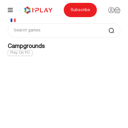
Skip
to
content
Subscribe
Campgrounds
Play On PC