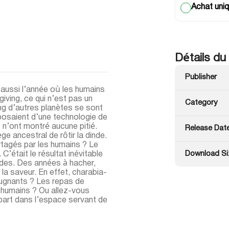
Achat uniq
Détails du
Publisher
t aussi l’année où les humains
giving, ce qui n’est pas un
Category
ng d’autres planètes se sont
isposaient d’une technologie de
ls n’ont montré aucune pitié.
Release Dat
e ancestral de rôtir la dinde.
rtagés par les humains ? Le
Download Si
 C’était le résultat inévitable
ndes. Des années à hacher,
la saveur. En effet, charabia-
pugnants ? Les repas de
 humains ? Ou allez-vous
 part dans l’espace servant de