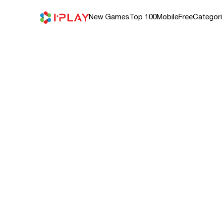
Skip
to
content
New Games
Top 100
Mobile
Free
Categor