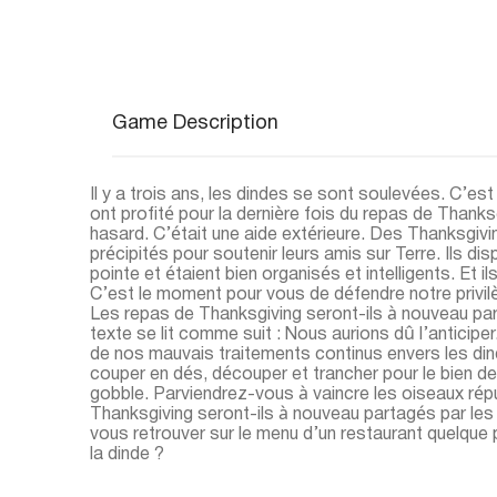
Game Description
Il y a trois ans, les dindes se sont soulevées. C’es
ont profité pour la dernière fois du repas de Thanks
hasard. C’était une aide extérieure. Des Thanksgivi
précipités pour soutenir leurs amis sur Terre. Ils d
pointe et étaient bien organisés et intelligents. Et i
C’est le moment pour vous de défendre notre privilèg
Les repas de Thanksgiving seront-ils à nouveau pa
texte se lit comme suit : Nous aurions dû l’anticiper.
de nos mauvais traitements continus envers les di
couper en dés, découper et trancher pour le bien de 
gobble. Parviendrez-vous à vaincre les oiseaux ré
Thanksgiving seront-ils à nouveau partagés par les
vous retrouver sur le menu d’un restaurant quelque
la dinde ?