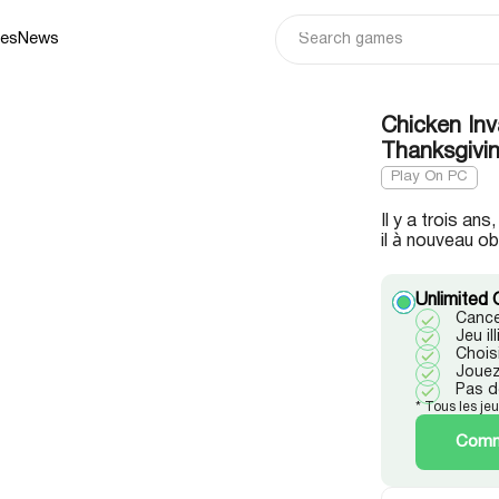
ies
News
Chicken Inv
Thanksgivin
Play On PC
Il y a trois an
il à nouveau o
Unlimited 
Cance
Jeu i
Chois
Jouez
Pas d
* Tous les je
Comme