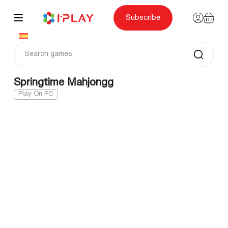
Skip
to
content
Subscribe
Springtime Mahjongg
Play On PC