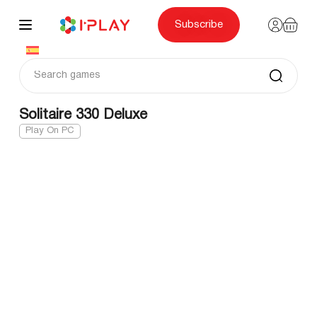
Skip
to
content
Subscribe
Solitaire 330 Deluxe
Play On PC