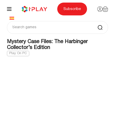
Skip
to
content
Subscribe
Mystery Case Files: The Harbinger
Collector’s Edition
Play On PC