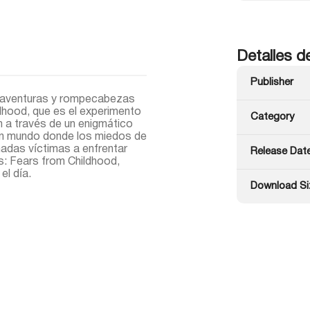
Detalles d
Publisher
e aventuras y rompecabezas
dhood, que es el experimento
Category
m a través de un enigmático
 un mundo donde los miedos de
nadas víctimas a enfrentar
Release Dat
s: Fears from Childhood,
el día.
Download Si