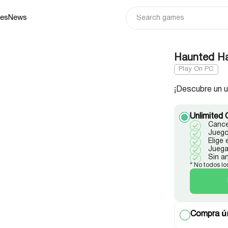
ies
News
Haunted Ha
Play On PC
¡Descubre un un
Unlimited 
Cance
Juego
Elige
Juega
Sin a
* No todos lo
Compra ún