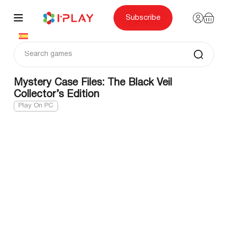
Skip
to
content
Subscribe
Mystery Case Files: The Black Veil
Collector’s Edition
Play On PC