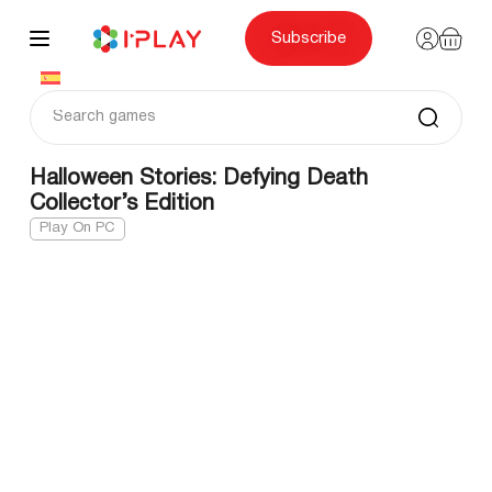
Skip
to
content
Subscribe
Halloween Stories: Defying Death
Collector’s Edition
Play On PC