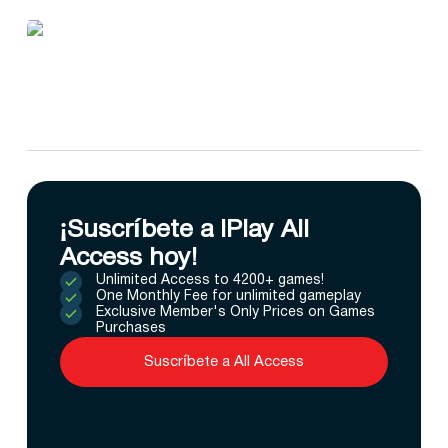
¡Suscríbete a IPlay All
Access hoy!
Unlimited Access to 4200+ games!
One Monthly Fee for unlimited gameplay
Exclusive Member's Only Prices on Games
Purchases
Suscríbete a All Access