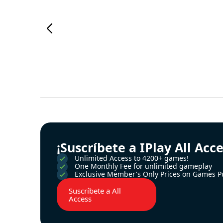
¡Suscríbete a IPlay All Acc
Unlimited Access to 4200+ games!
One Monthly Fee for unlimited gameplay
Exclusive Member's Only Prices on Games P
Suscríbete a All
Access