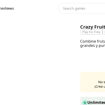
ies
News
Crazy Frui
Play For Free
Combine frut
grandes y pun
No s
¡Crea 
Unlimited