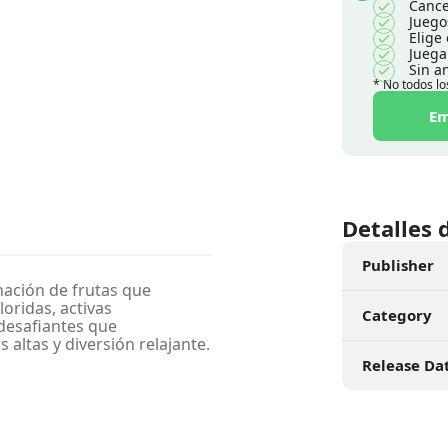
Cance
Juego
Elige
Juega
Sin a
* No todos lo
Em
Detalles 
Publisher
ación de frutas que
oridas, activas
Category
 desafiantes que
ltas y diversión relajante.
Release Da