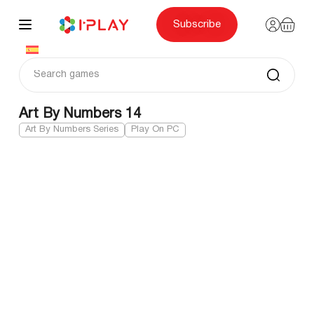
Skip
to
content
Subscribe
Art By Numbers 14
Art By Numbers Series
Play On PC