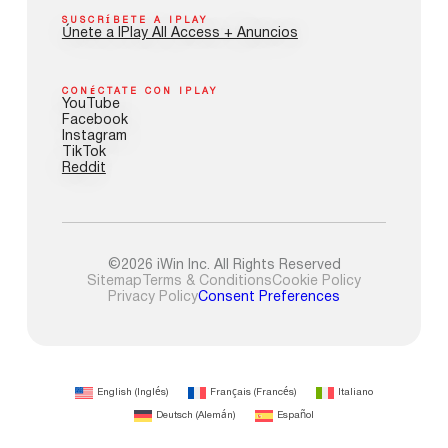
SUSCRÍBETE A IPLAY
Únete a IPlay All Access + Anuncios
CONÉCTATE CON IPLAY
YouTube
Facebook
Instagram
TikTok
Reddit
©2026 iWin Inc. All Rights Reserved
Sitemap
Terms & Conditions
Cookie Policy
Privacy Policy
Consent Preferences
English
(
Inglés
)
Français
(
Francés
)
Italiano
Deutsch
(
Alemán
)
Español