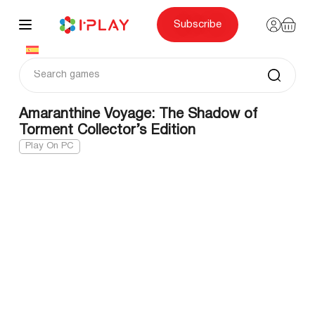
Skip
to
content
Subscribe
Amaranthine Voyage: The Shadow of
Torment Collector’s Edition
Play On PC