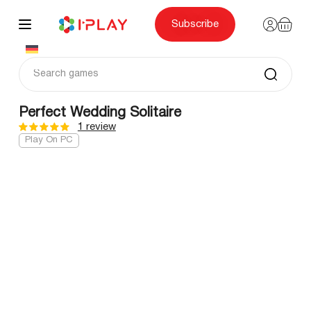
Skip
to
content
Subscribe
Perfect Wedding Solitaire
1 review
Play On PC