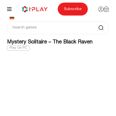
Skip
to
content
Subscribe
Mystery Solitaire – The Black Raven
Play On PC