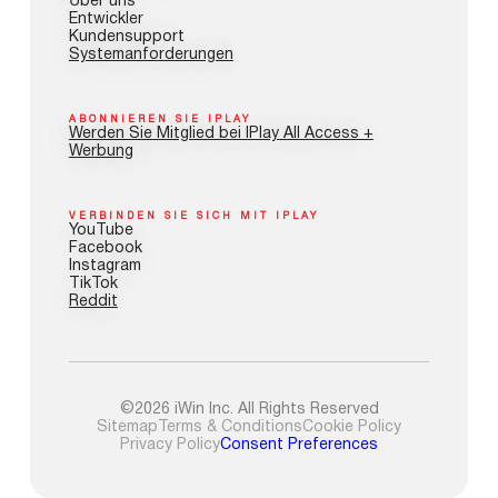
Über uns
Entwickler
Kundensupport
Systemanforderungen
ABONNIEREN SIE IPLAY
Werden Sie Mitglied bei IPlay All Access +
Werbung
VERBINDEN SIE SICH MIT IPLAY
YouTube
Facebook
Instagram
TikTok
Reddit
©2026 iWin Inc. All Rights Reserved
Sitemap
Terms & Conditions
Cookie Policy
Privacy Policy
Consent Preferences