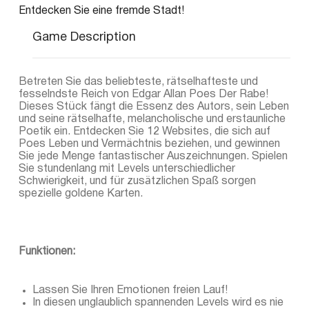
Entdecken Sie eine fremde Stadt!
Game Description
Betreten Sie das beliebteste, rätselhafteste und
fesselndste Reich von Edgar Allan Poes Der Rabe!
Dieses Stück fängt die Essenz des Autors, sein Leben
und seine rätselhafte, melancholische und erstaunliche
Poetik ein. Entdecken Sie 12 Websites, die sich auf
Poes Leben und Vermächtnis beziehen, und gewinnen
Sie jede Menge fantastischer Auszeichnungen. Spielen
Sie stundenlang mit Levels unterschiedlicher
Schwierigkeit, und für zusätzlichen Spaß sorgen
spezielle goldene Karten.
Funktionen:
Lassen Sie Ihren Emotionen freien Lauf!
In diesen unglaublich spannenden Levels wird es nie