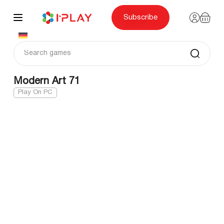
Skip
to
content
Subscribe
Modern Art 71
Play On PC