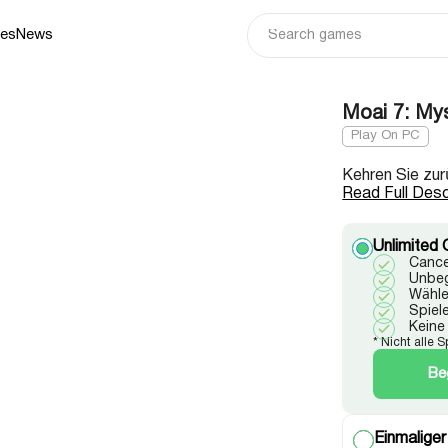
ies
News
Moai 7: My
Play On PC
Kehren Sie zur
Read Full Desc
Unlimited 
Cance
Unbeg
Wähle
Spiel
Keine
* Nicht alle 
Be
Einmaliger