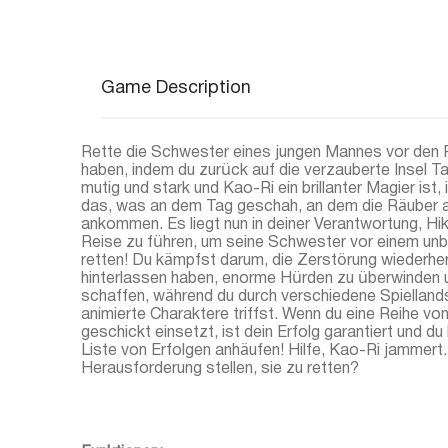
Game Description
Rette die Schwester eines jungen Mannes vor den Pi
haben, indem du zurück auf die verzauberte Insel Ta
mutig und stark und Kao-Ri ein brillanter Magier ist, 
das, was an dem Tag geschah, an dem die Räuber a
ankommen. Es liegt nun in deiner Verantwortung, Hik
Reise zu führen, um seine Schwester vor einem un
retten! Du kämpfst darum, die Zerstörung wiederherz
hinterlassen haben, enorme Hürden zu überwinden 
schaffen, während du durch verschiedene Spiellands
animierte Charaktere triffst. Wenn du eine Reihe v
geschickt einsetzt, ist dein Erfolg garantiert und d
Liste von Erfolgen anhäufen! Hilfe, Kao-Ri jammert. 
Herausforderung stellen, sie zu retten?