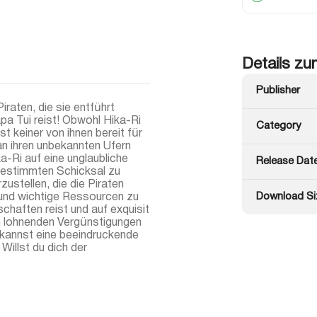
Details zu
Publisher
raten, die sie entführt
pa Tui reist! Obwohl Hika-Ri
Category
ist keiner von ihnen bereit für
n ihren unbekannten Ufern
a-Ri auf eine unglaubliche
Release Dat
bestimmten Schicksal zu
ustellen, die die Piraten
Download Si
und wichtige Ressourcen zu
chaften reist und auf exquisit
on lohnenden Vergünstigungen
u kannst eine beeindruckende
Willst du dich der