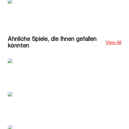
Ähnliche Spiele, die Ihnen gefallen
View All
könnten