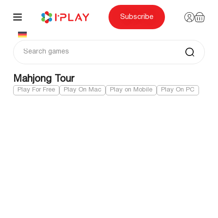
Skip
to
content
Subscribe
Mahjong Tour
Play For Free
Play On Mac
Play on Mobile
Play On PC