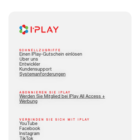
SCHNELLZUGRIFFE
Einen IPlay-Gutschein einlösen
Über uns
Entwickler
Kundensupport
Systemanforderungen
ABONNIEREN SIE IPLAY
Werden Sie Mitglied bei IPlay All Access +
Werbung
VERBINDEN SIE SICH MIT IPLAY
YouTube
Facebook
Instagram
TikTok