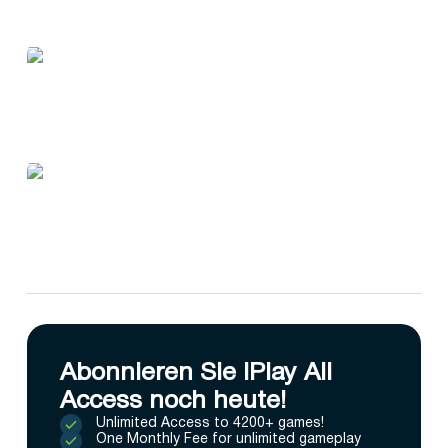
Abonnieren Sie IPlay All
Access noch heute!
Unlimited Access to 4200+ games!
One Monthly Fee for unlimited gameplay