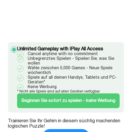
Unlimited Gameplay with IPlay All Access
Cancel anytime with no commitment
Unbegrenztes Spielen - Spielen Sie, was Sie
wollen
Wähle zwischen 5,000 Games - Neue Spiele
wöchentlich
Spiele auf all deinen Handys, Tablets und PC-
Geräten*
Keine Werbung
* Nicht alle Spiele sind auf allen Geräten verfügbar
Beginnen Sie sofort zu spielen - keine Werbung
Trainieren Sie Ihr Gehirn in diesem süchtig machenden
logischen Puzzle!