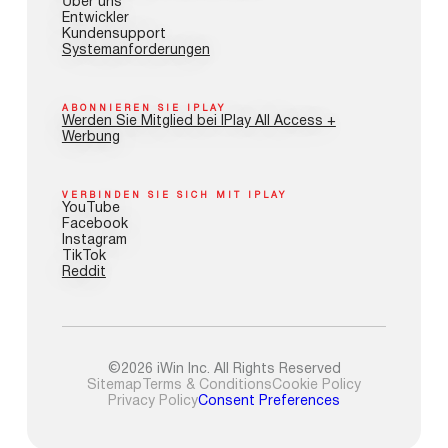
Über uns
Entwickler
Kundensupport
Systemanforderungen
ABONNIEREN SIE IPLAY
Werden Sie Mitglied bei IPlay All Access +
Werbung
VERBINDEN SIE SICH MIT IPLAY
YouTube
Facebook
Instagram
TikTok
Reddit
©2026 iWin Inc. All Rights Reserved
Sitemap
Terms & Conditions
Cookie Policy
Privacy Policy
Consent Preferences