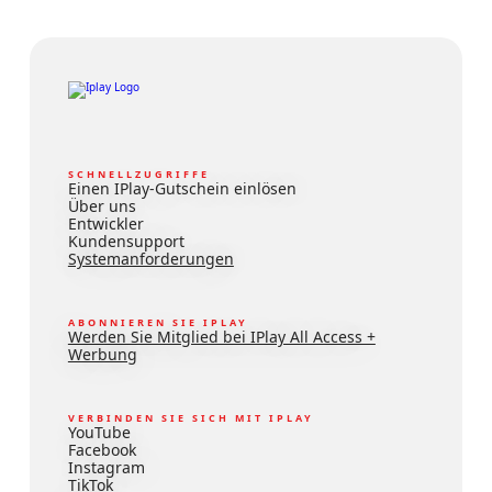
SCHNELLZUGRIFFE
Einen IPlay-Gutschein einlösen
Über uns
Entwickler
Kundensupport
Systemanforderungen
ABONNIEREN SIE IPLAY
Werden Sie Mitglied bei IPlay All Access +
Werbung
VERBINDEN SIE SICH MIT IPLAY
YouTube
Facebook
Instagram
TikTok