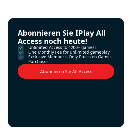
Abonnieren Sie IPlay All
Access noch heute!
Unlimited Access to 4200+ games!
One Monthly Fee for unlimited gameplay
Exclusive Member's Only Prices on Games
Purchases
Abonnieren Sie All Access