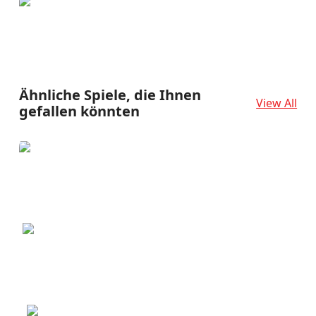
Ähnliche Spiele, die Ihnen
View All
gefallen könnten