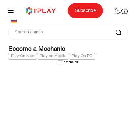
Skip
to
content
Subscribe
Become a Mechanic
Play On Mac
Play on Mobile
Play On PC