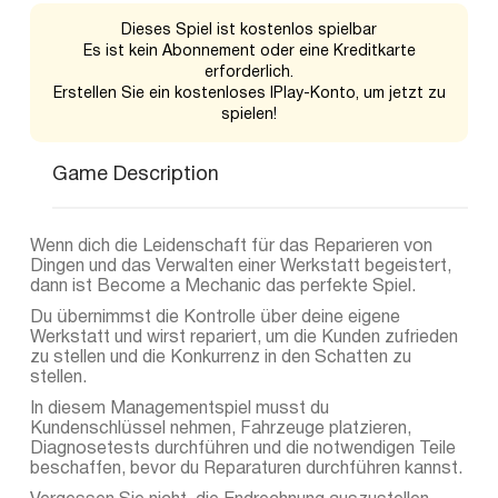
Dieses Spiel ist kostenlos spielbar
Es ist kein Abonnement oder eine Kreditkarte
erforderlich.
Erstellen Sie ein kostenloses IPlay-Konto, um jetzt zu
spielen!
Game Description
Wenn dich die Leidenschaft für das Reparieren von
Dingen und das Verwalten einer Werkstatt begeistert,
dann ist Become a Mechanic das perfekte Spiel.
Du übernimmst die Kontrolle über deine eigene
Werkstatt und wirst repariert, um die Kunden zufrieden
zu stellen und die Konkurrenz in den Schatten zu
stellen.
In diesem Managementspiel musst du
Kundenschlüssel nehmen, Fahrzeuge platzieren,
Diagnosetests durchführen und die notwendigen Teile
beschaffen, bevor du Reparaturen durchführen kannst.