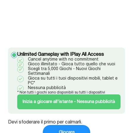
Unlimited Gameplay with IPlay All Access
Cancel anytime with no commitment
Gioco illimitato - Gioca tutto quello che vuoi
Scegli tra 5,000 Giochi - Nuovi Giochi
Settimanali
Gioca su tutti i tuoi dispositivi mobili, tablet e
PC*
Nessuna pubblicità
* Non tutti i giochi sono disponibili su tutti i dispositivi
Inizia a giocare all'istante - Nessuna pubblicità
Devi sfoderare il primo per calmarli.
Giocare