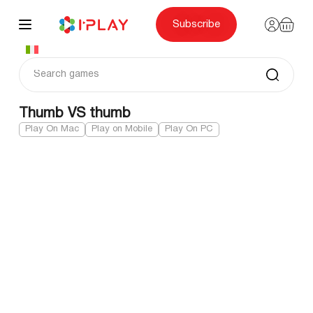
Skip
to
content
Subscribe
Thumb VS thumb
Play On Mac
Play on Mobile
Play On PC