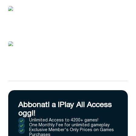
Abbonati a IPlay All Access
oggi!
Unlimited Access to 4200+ games!
One Monthly Fee for unlimited gameplay
Exclusive Member's Only Prices on Games
Purchases