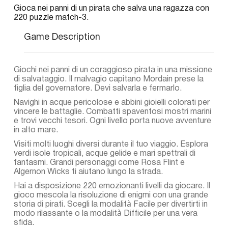
Gioca nei panni di un pirata che salva una ragazza con
220 puzzle match-3.
Game Description
Giochi nei panni di un coraggioso pirata in una missione
di salvataggio. Il malvagio capitano Mordain prese la
figlia del governatore. Devi salvarla e fermarlo.
Navighi in acque pericolose e abbini gioielli colorati per
vincere le battaglie. Combatti spaventosi mostri marini
e trovi vecchi tesori. Ogni livello porta nuove avventure
in alto mare.
Visiti molti luoghi diversi durante il tuo viaggio. Esplora
verdi isole tropicali, acque gelide e mari spettrali di
fantasmi. Grandi personaggi come Rosa Flint e
Algernon Wicks ti aiutano lungo la strada.
Hai a disposizione 220 emozionanti livelli da giocare. Il
gioco mescola la risoluzione di enigmi con una grande
storia di pirati. Scegli la modalità Facile per divertirti in
modo rilassante o la modalità Difficile per una vera
sfida.