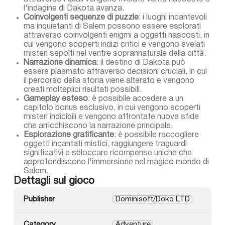
l'indagine di Dakota avanza.
Coinvolgenti sequenze di puzzle
: i luoghi incantevoli
ma inquietanti di Salem possono essere esplorati
attraverso coinvolgenti enigmi a oggetti nascosti, in
cui vengono scoperti indizi critici e vengono svelati
misteri sepolti nel ventre soprannaturale della città.
Narrazione dinamica
: il destino di Dakota può
essere plasmato attraverso decisioni cruciali, in cui
il percorso della storia viene alterato e vengono
creati molteplici risultati possibili.
Gameplay esteso
: è possibile accedere a un
capitolo bonus esclusivo, in cui vengono scoperti
misteri indicibili e vengono affrontate nuove sfide
che arricchiscono la narrazione principale.
Esplorazione gratificante
: è possibile raccogliere
oggetti incantati mistici, raggiungere traguardi
significativi e sbloccare ricompense uniche che
approfondiscono l'immersione nel magico mondo di
Salem.
Dettagli sul gioco
Publisher
Dominisoft/Doko LTD
Category
Adventure