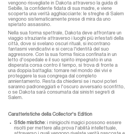
vengono risvegliate in Dakota attraverso la guida di
Sebille, la confidente fidata di sua madre, e viene
scoperta una verità agghiacciante: le streghe di Salem
vengono sistematicamente prese di mira da uno
spietato assassino.
Nella sua forma spettrale, Dakota deve affrontare un
viaggio straziante attraverso i luoghi più infestati della
città, dove si svelano oscuri rituali, si incontrano
fantasmi vendicativi e si cerca l'identità del suo
aggressore. Con la sua forma fisica confinata in un
letto d'ospedale e il suo spirito impegnato in una
disperata corsa contro il tempo, si trova di fronte a
una doppia battaglia: tornare nel mondo dei vivi e
proteggere la sua congrega dal completo
annientamento. Resta da chiedersi se i nuovi poteri
saranno padroneggiati e l'oscuro avversario sconfitto,
o se Dakota sarà consumata dai sinistri segreti di
Salem.
Caratteristiche della Collector's Edition
Sfide mistiche
: i minigiochi magici possono essere
risolti per mettere alla prova l'abilità intellettuale,
attraverso i quali vengono rivelate verità nascoste e