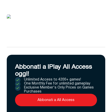
Abbonati a IPlay All Access
oggi!
Unlimited Access to 4200+ games!
One Monthly Fee for unlimited gameplay
Exclusive Member's Only Prices on Games
Purchases
Abbonati a All Access