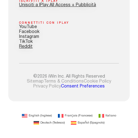
ISCRIVITI A IPLAY
Unisciti a IPlay All Access + Pubblicità
CONNETTITI CON IPLAY
YouTube
Facebook
Instagram
TikTok
Reddit
©2026 iWin Inc. All Rights Reserved
Sitemap
Terms & Conditions
Cookie Policy
Privacy Policy
Consent Preferences
English
(
Inglese
)
Français
(
Francese
)
Italiano
Deutsch
(
Tedesco
)
Español
(
Spagnolo
)