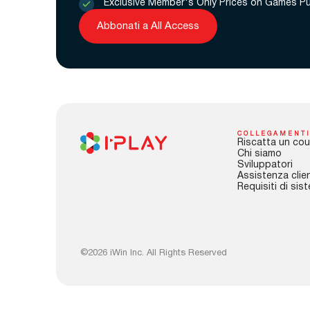
Exclusive Member's Only Prices on Games P
Abbonati a All Access
COLLEGAMENTI
Riscatta un cou
Chi siamo
Sviluppatori
Assistenza clien
Requisiti di sis
©2026 iWin Inc. All Rights Reserved