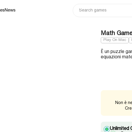
ies
News
Math Games
Play On Mac
È un puzzle gam
equazioni mat
Non è ne
Cre
Unlimited 