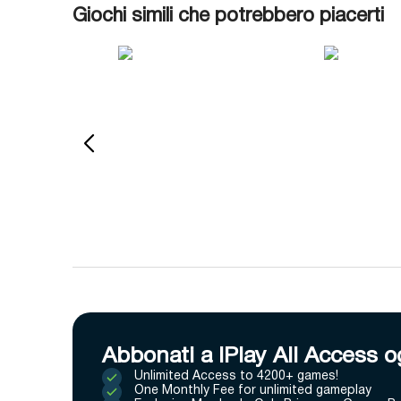
Giochi simili che potrebbero piacerti
Abbonati a IPlay All Access o
Unlimited Access to 4200+ games!
One Monthly Fee for unlimited gameplay