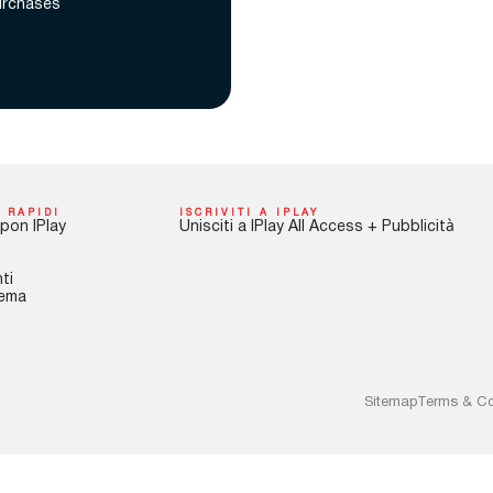
urchases
 RAPIDI
ISCRIVITI A IPLAY
pon IPlay
Unisciti a IPlay All Access + Pubblicità
ti
tema
Sitemap
Terms & Co