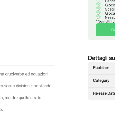
Cance
Gioco 
Scegl
Gioca 
Nessu
* Non tutti i g
In
Dettagli su
Publisher
ina cruciverba ed equazioni
Category
trazioni e divisioni spostando
Release Dat
de, mentre quelle errate
e.