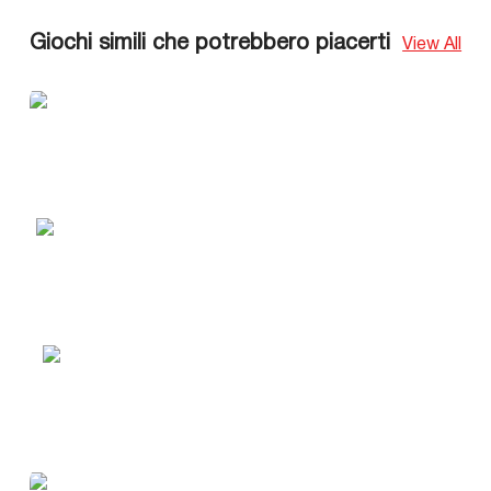
Giochi simili che potrebbero piacerti
View All