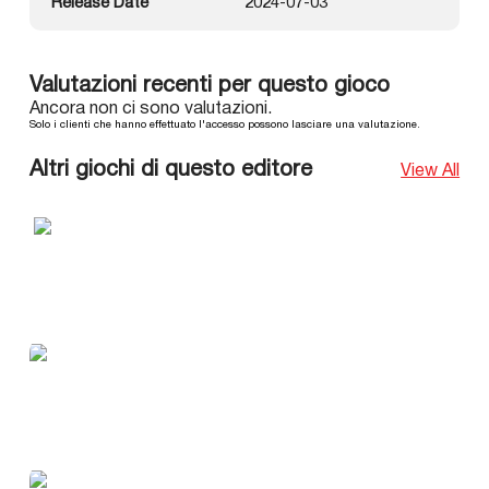
Release Date
2024-07-03
Valutazioni recenti per questo gioco
Ancora non ci sono valutazioni.
Solo i clienti che hanno effettuato l'accesso possono lasciare una valutazione.
Altri giochi di questo editore
View All