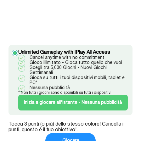
Unlimited Gameplay with IPlay All Access
Cancel anytime with no commitment
Gioco illimitato - Gioca tutto quello che vuoi
Scegli tra 5,000 Giochi - Nuovi Giochi
Settimanali
Gioca su tutti i tuoi dispositivi mobili, tablet e
PC*
Nessuna pubblicità
* Non tutti i giochi sono disponibili su tutti i dispositivi
Inizia a giocare all'istante - Nessuna pubblicità
Tocca 3 punti (o più) dello stesso colore! Cancella i
punti, questo è il tuo obiettivo!.
Giocare