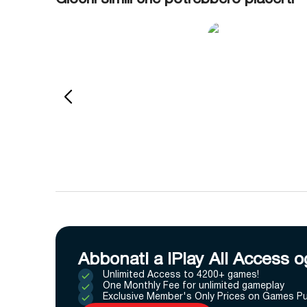
Abbonati a IPlay All Access o
Unlimited Access to 4200+ games!
One Monthly Fee for unlimited gameplay
Exclusive Member's Only Prices on Games P