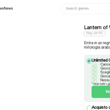
ies
News
Lantern of
Play On PC
Entra in un reg
mitologia arab
Unlimited 
Cance
Gioco 
Scegl
Gioca 
Nessu
* Non tutti i g
In
Acquisto d