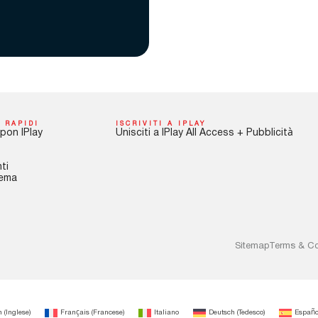
 RAPIDI
ISCRIVITI A IPLAY
pon IPlay
Unisciti a IPlay All Access + Pubblicità
ti
tema
Sitemap
Terms & Co
h
(
Inglese
)
Français
(
Francese
)
Italiano
Deutsch
(
Tedesco
)
Españo