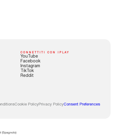
CONNETTITI CON IPLAY
YouTube
Facebook
Instagram
TikTok
Reddit
nditions
Cookie Policy
Privacy Policy
Consent Preferences
l
(
Spagnolo
)