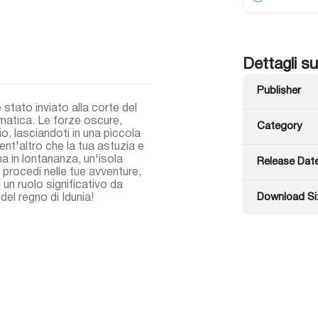
Dettagli su
Publisher
 stato inviato alla corte del
matica. Le forze oscure,
Category
io, lasciandoti in una piccola
nt'altro che la tua astuzia e
na in lontananza, un'isola
Release Dat
procedi nelle tue avventure,
n ruolo significativo da
Download Si
el regno di Idunia!