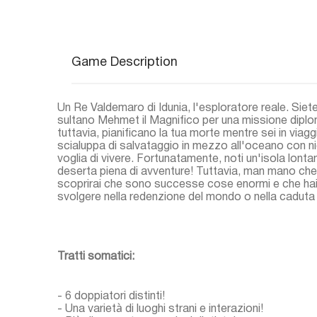
Game Description
Un Re Valdemaro di Idunia, l'esploratore reale. Siete
sultano Mehmet il Magnifico per una missione diplo
tuttavia, pianificano la tua morte mentre sei in viagg
scialuppa di salvataggio in mezzo all'oceano con nie
voglia di vivere. Fortunatamente, noti un'isola lonta
deserta piena di avventure! Tuttavia, man mano che 
scoprirai che sono successe cose enormi e che hai u
svolgere nella redenzione del mondo o nella caduta d
Tratti somatici:
- 6 doppiatori distinti!
- Una varietà di luoghi strani e interazioni!