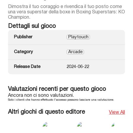
Dimostra il tuo coraggio e rivendica il tuo posto come
una vera superstar della boxe in Boxing Superstars: KO
Champion.
Dettagli sul gioco
Publisher
Playtouch
Category
Arcade
Release Date
2024-06-22
Valutazioni recenti per questo gioco
Ancora non ci sono valutazioni.
Solo i clienti che hanno effettuato l'accesso possono lasciare una valutazione.
Altri giochi di questo editore
View All