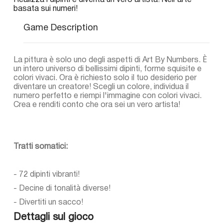
Realizza i dipinti e diventa un vero artista! Nell'arte
basata sui numeri!
Game Description
La pittura è solo uno degli aspetti di Art By Numbers. È
un intero universo di bellissimi dipinti, forme squisite e
colori vivaci. Ora è richiesto solo il tuo desiderio per
diventare un creatore! Scegli un colore, individua il
numero perfetto e riempi l'immagine con colori vivaci.
Crea e renditi conto che ora sei un vero artista!
Tratti somatici:
- 72 dipinti vibranti!
- Decine di tonalità diverse!
- Divertiti un sacco!
Dettagli sul gioco