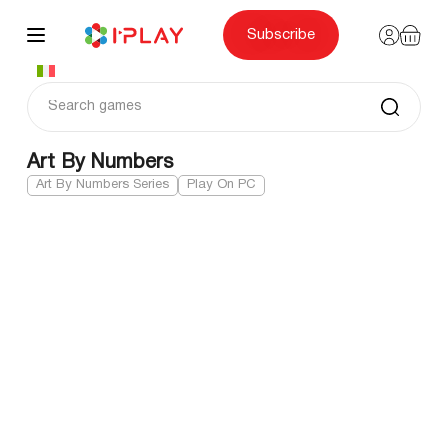
Skip
to
content
Subscribe
Art By Numbers
Art By Numbers Series
Play On PC