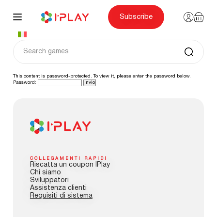
Skip
to
content
Subscribe
This content is password-protected. To view it, please enter the password below.
Password:
COLLEGAMENTI RAPIDI
Riscatta un coupon IPlay
Chi siamo
Sviluppatori
Assistenza clienti
Requisiti di sistema