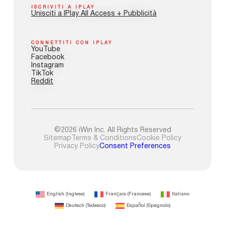
ISCRIVITI A IPLAY
Unisciti a IPlay All Access + Pubblicità
CONNETTITI CON IPLAY
YouTube
Facebook
Instagram
TikTok
Reddit
©2026 iWin Inc. All Rights Reserved
Sitemap
Terms & Conditions
Cookie Policy
Privacy Policy
Consent Preferences
English
(
Inglese
)
Français
(
Francese
)
Italiano
Deutsch
(
Tedesco
)
Español
(
Spagnolo
)