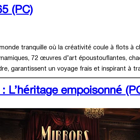
65 (PC)
monde tranquille où la créativité coule à flots 
namiques, 72 œuvres d’art époustouflantes, cha
e, garantissent un voyage frais et inspirant à tra
e : L’héritage empoisonné (P