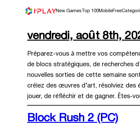
Skip
to
content
New Games
Top 100
Mobile
Free
Categor
vendredi, août 8th, 20
Préparez-vous à mettre vos compétences
de blocs stratégiques, de recherches d
nouvelles sorties de cette semaine son
créiez des œuvres d’art, résolviez de
jouer, de réfléchir et de gagner. Êtes-vo
Block Rush 2 (PC)