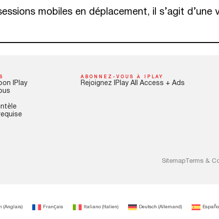
essions mobiles en déplacement, il s’agit d’une 
S
ABONNEZ-VOUS À IPLAY
pon IPlay
Rejoignez IPlay All Access + Ads
ous
entèle
requise
Sitemap
Terms & Co
h
(
Anglais
)
Français
Italiano
(
Italien
)
Deutsch
(
Allemand
)
Españo