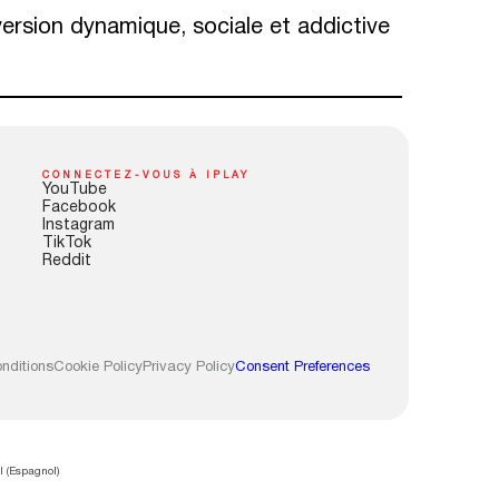
version dynamique, sociale et addictive
CONNECTEZ-VOUS À IPLAY
YouTube
Facebook
Instagram
TikTok
Reddit
nditions
Cookie Policy
Privacy Policy
Consent Preferences
l
(
Espagnol
)