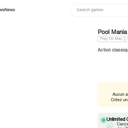
ies
News
Pool Mania
Play On Mac
Action classiq
Aucun a
Créez un
Unlimited 
Cance